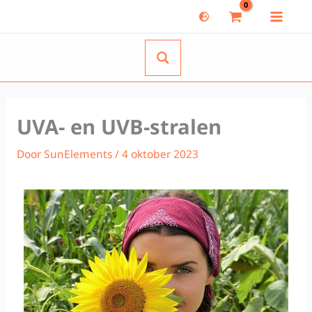
Ga
naar
de
inhoud
UVA- en UVB-stralen
Door
SunElements
/
4 oktober 2023