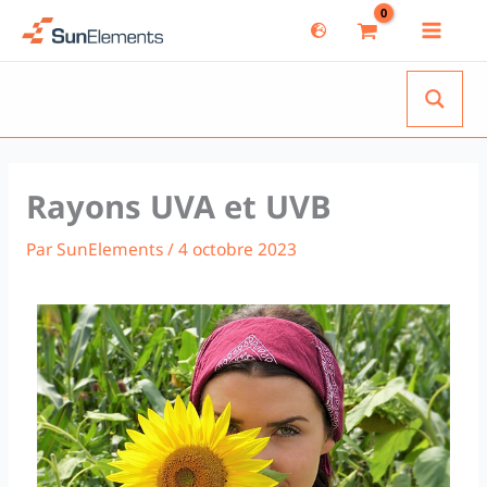
Aller
au
contenu
Rayons UVA et UVB
Par
SunElements
/
4 octobre 2023