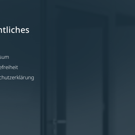
tliches
ssum
efreiheit
chutzerklärung