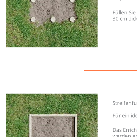
Füllen Si
30 cm dic
Streifen
Für ein i
Das Erric
werden en