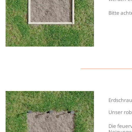
Bitte acht
Erdschra
Unser rob
Die feuer
Neigungen