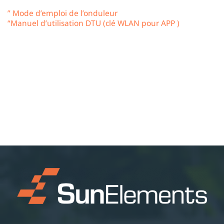
” Mode d’emploi de l’onduleur
“Manuel d’utilisation DTU (clé WLAN pour APP )