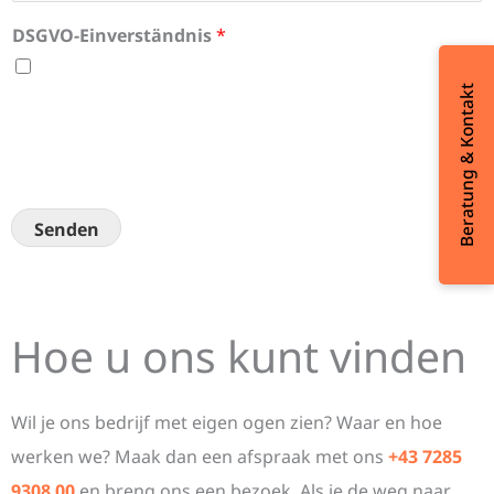
c
r
h
DSGVO-Einverständnis
*
t
Ich willige ein, dass diese Website meine
*
Beratung & Kontakt
übermittelten Informationen speichert, sodass meine
Anfrage beantwortet werden kann.
Senden
Hoe u ons kunt vinden
Wil je ons bedrijf met eigen ogen zien? Waar en hoe
werken we? Maak dan een afspraak met ons
+43 7285
9308 00
en breng ons een bezoek. Als je de weg naar