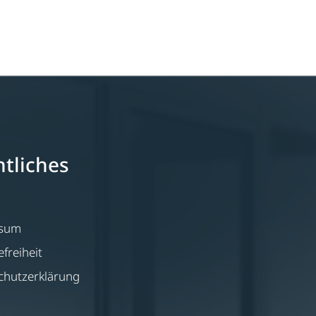
tliches
ssum
efreiheit
chutzerklärung