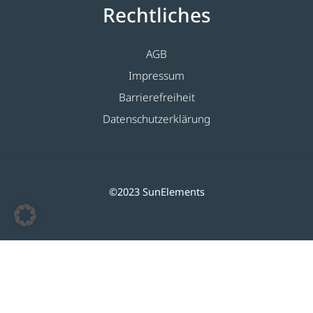
Rechtliches
AGB
Impressum
Barrierefreiheit
Datenschutzerklärung
©2023 SunElements
Deutsch
(
Tedesco
)
English
(
Inglese
)
Nederlands
(
Olandese
)
Français
(
Francese
)
Italiano