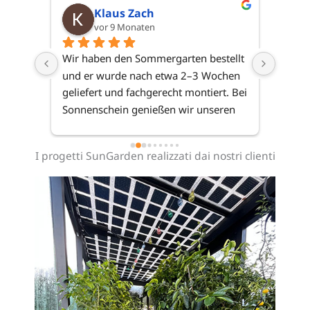
Klaus Zach
vor 9 Monaten
 
Wir haben den Sommergarten bestellt 
Mit ei
on 
und er wurde nach etwa 2–3 Wochen 
Verarb
cker 
geliefert und fachgerecht montiert. Bei 
für si
Sonnenschein genießen wir unseren 
ich ha
dern 
Sommergarten in vollen Zügen – klare 
stellte
Empfehlung!
gelief
I progetti SunGarden realizzati dai nostri clienti
und am
noch a