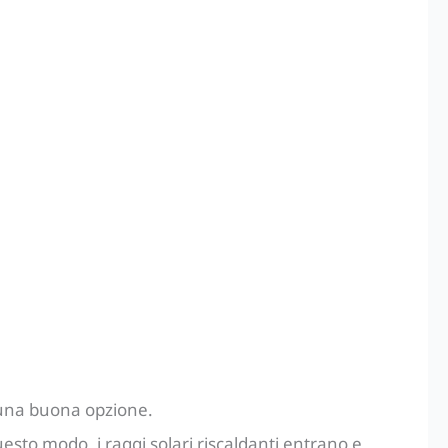
è una buona opzione.
uesto modo, i raggi solari riscaldanti entrano e