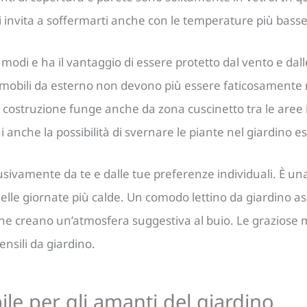
 invita a soffermarti anche con le temperature più basse
modi e ha il vantaggio di essere protetto dal vento e dalle
 I mobili da esterno non devono più essere faticosament
a costruzione funge anche da zona cuscinetto tra le aree 
 anche la possibilità di svernare le piante nel giardino es
lusivamente da te e dalle tue preferenze individuali. È un
lle giornate più calde. Un comodo lettino da giardino assi
i che creano un’atmosfera suggestiva al buio. Le grazios
ensili da giardino.
le per gli amanti del giardino