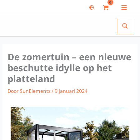
Ga
naar
de
inhoud
De zomertuin – een nieuwe
beschutte idylle op het
platteland
Door
SunElements
/
9 januari 2024