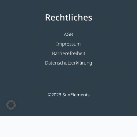
Rechtliches
AGB
Impressum
Barrierefreiheit
Datenschutzerklärung
©2023 SunElements
Deutsch
(
Tedesco
)
English
(
Inglese
)
Nederlands
(
Olandese
)
Français
(
Francese
)