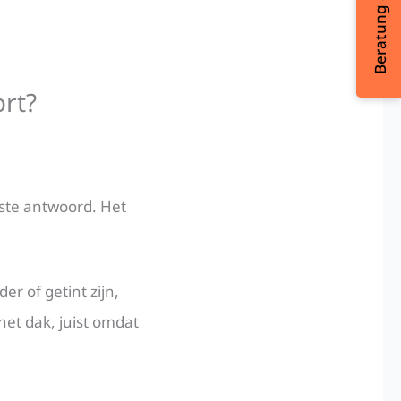
Beratung & Kontakt
ort?
kste antwoord. Het
r of getint zijn,
et dak, juist omdat