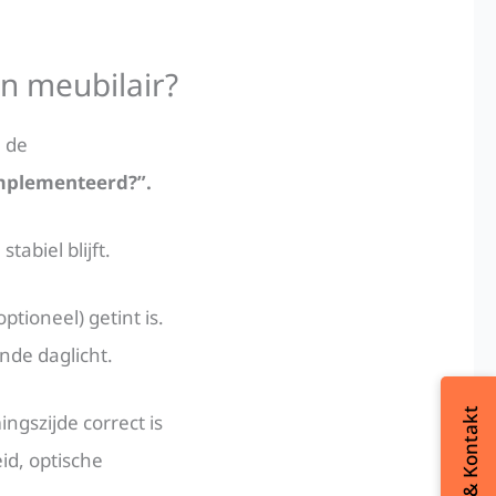
n meubilair?
n de
ïmplementeerd?”.
tabiel blijft.
tioneel) getint is.
ende daglicht.
gszijde correct is
id, optische