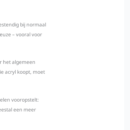
bestendig bij normaal
euze – vooral voor
ver het algemeen
e acryl koopt, moet
elen vooropstelt:
meestal een meer