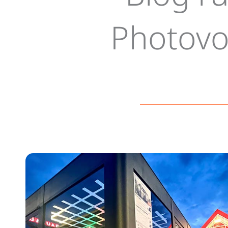
Interess
Photovo
Sommerga