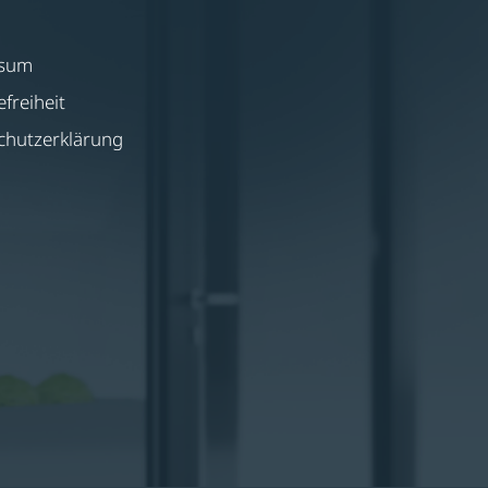
ssum
efreiheit
chutzerklärung