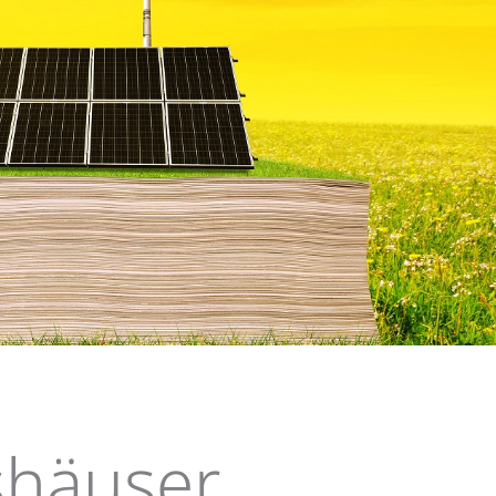
log
häuser,