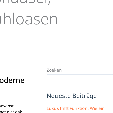
ühloasen
Zoeken
moderne
Neueste Beiträge
anwinst
Luxus trifft Funktion: Wie ein
et plat dak,