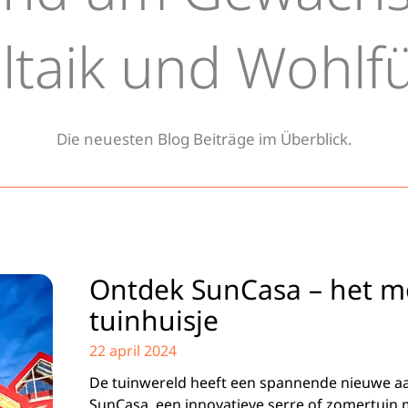
antes rund um Gewächshäuser,
ltaik und Wohlf
rtenhäuser und Pergolen
Die neuesten Blog Beiträge im Überblick.
Ontdek SunCasa – het 
tuinhuisje
22 april 2024
De tuinwereld heeft een spannende nieuwe a
SunCasa, een innovatieve serre of zomertuin m