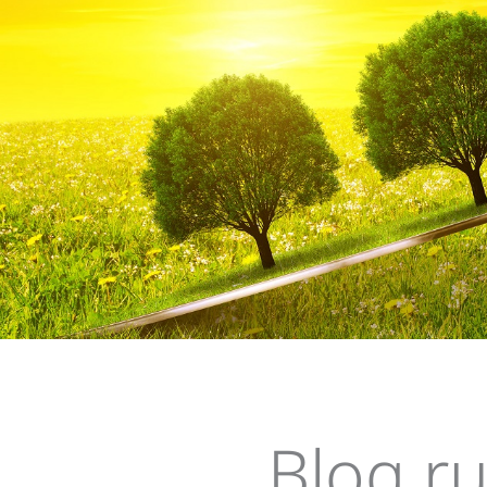
Su
Blog r