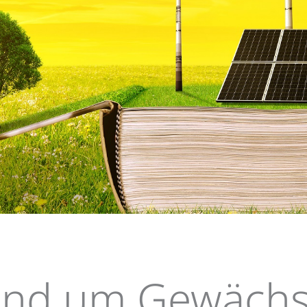
n
Elements B
und um Gewächs