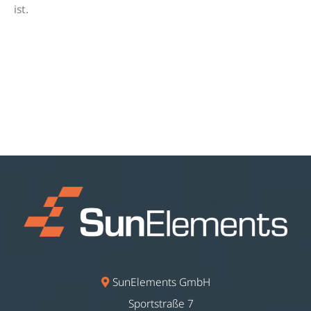
ist.
SunElements GmbH
Sportstraße 7