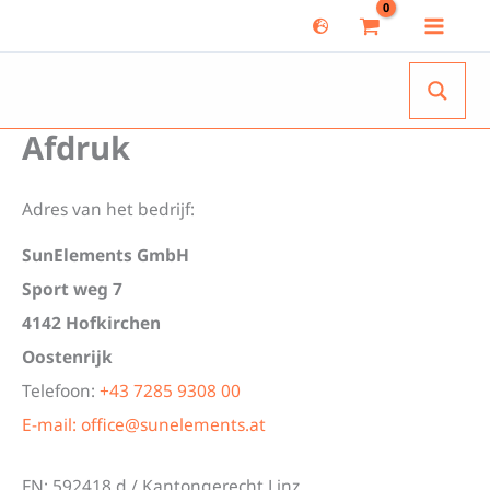
Ga
naar
de
inhoud
Afdruk
Adres van het bedrijf:
SunElements GmbH
Sport weg 7
4142 Hofkirchen
Oostenrijk
Telefoon:
+43 7285 9308 00
E-mail: office@sunelements.at
FN: 592418 d / Kantongerecht Linz