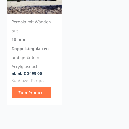
Pergola mit Wänden
aus
10 mm
Doppelstegplatten
und getöntem
Acrylglasdach
ab ab € 3499,00
SunCover Pergola
Zum Produkt