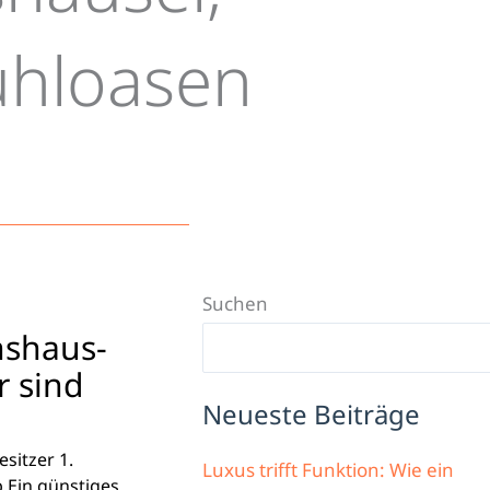
ühloasen
Suchen
shaus-
r sind
Neueste Beiträge
sitzer 1.
Luxus trifft Funktion: Wie ein
b Ein günstiges