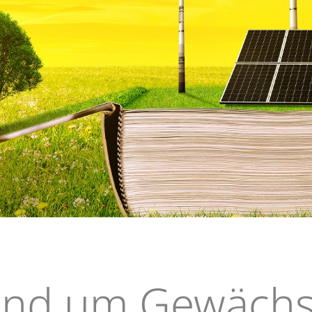
n
Elements B
und um Gewächs