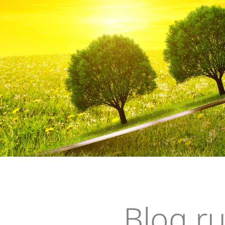
Su
Blog r