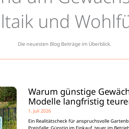
antes rund um Gewächshäuser,
ltaik und Wohlf
rtenhäuser und Pergolen
Die neuesten Blog Beiträge im Überblick.
Warum günstige Gewäch
Modelle langfristig teure
1. Juli 2026
Ein Realitätscheck für anspruchsvolle Gartenbe
Preisfalle: Günstig im Einkauf, teuer im Betrie