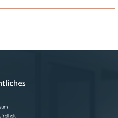
tliches
ssum
efreiheit