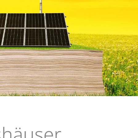
log
häuser,