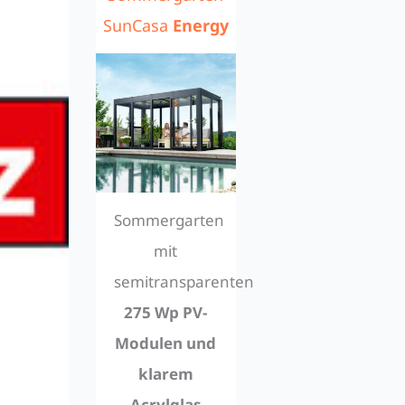
SunCasa
Energy
Sommergarten
mit
semitransparenten
275 Wp PV-
Modulen und
klarem
Acrylglas