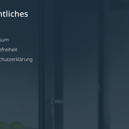
tliches
ssum
efreiheit
chutzerklärung