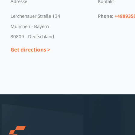
Adresse
Kontakt
Lerchenauer Straße 134
Phone:
+498935
München - Bayern
80809 - Deutschland
Get directions >