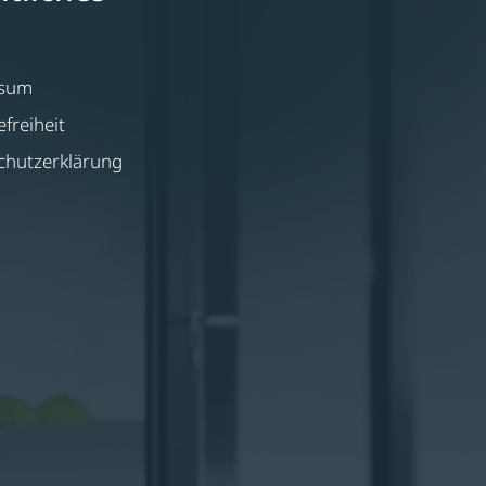
ssum
efreiheit
chutzerklärung