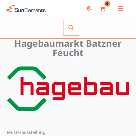
Zum
Inhalt
springen
Hagebaumarkt Batzner
Feucht
Musterausstellung: