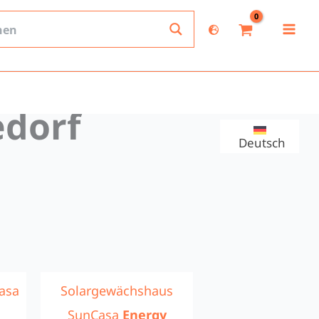
dorf
Deutsch
asa
Solargewächshaus
SunCasa
Energy