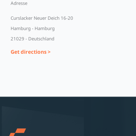
Adresse
Curslacker Neuer Deich 16-20
Hamburg - Hamburg
21029 - Deutschland
Get directions >