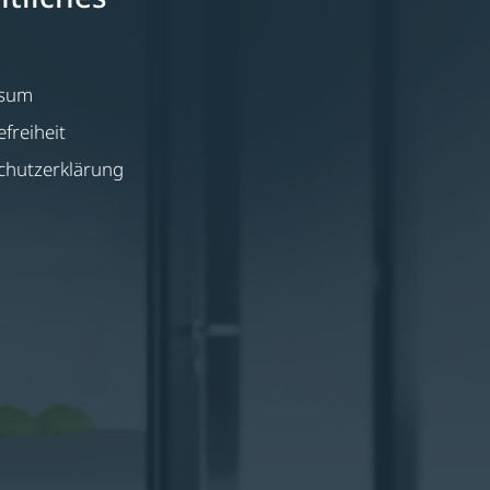
ssum
efreiheit
chutzerklärung