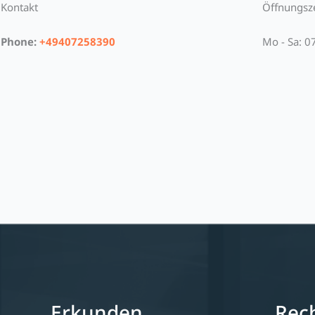
Kontakt
Öffnungsz
Phone:
+49407258390
Mo - Sa: 0
Erkunden
Rech